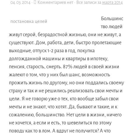
04.03.2014
·
Комментариев нет ·
Все записи за
марта 2014
Большинс
постановка целей
тво людей
живут серой, безрадостной жизнью, они не живут, а
существуют. Дом, работа, дети, быстро пролетающие
выходные, отпуск 1-2 раза в год, покупка
долгожданной машины и квартиры в ипотеку,
пенсия, старость, смерть. 87% людей в своей жизни
жалеют о том, что у них был шанс, возможность
прожить жизнь по другому, но они поддались своему
страху и так и не решились реализовать свои мечты и
цели. Я не говорю уже о тех, кто вообще забыл свои
мечты и не знают, что хотят. Да, бывают и такие, и к
сожалению, большинство. Нет цели в жизни, ничего
не хочется, а если и есть, то шевелиться по этому
поводу как то в лом. А вдруг не получится? А что