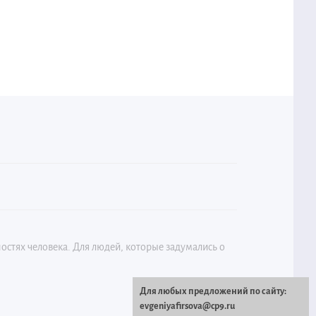
стях человека. Для людей, которые задумались о
Для любых предложений по сайту:
evgeniyafirsova@cp9.ru