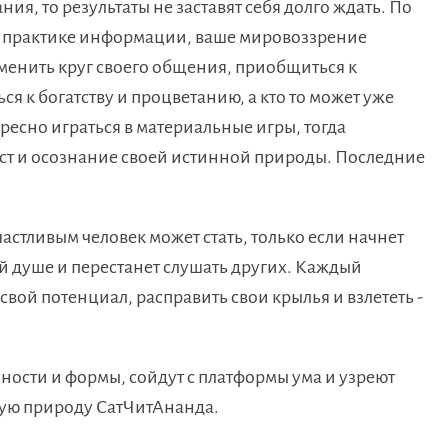
ия, то результаты не заставят себя долго ждать. По
на практике информации, ваше мировоззрение
сменить круг своего общения, приобщиться к
я к богатству и процветанию, а кто то может уже
ересно играться в материальные игры, тогда
ст и осознание своей истинной природы. Последние
частливым человек может стать, только если начнет
ей душе и перестанет слушать других. Каждый
свой потенциал, расправить свои крылья и взлететь -
ности и формы, сойдут с платформы ума и узреют
ую природу СатЧитАнанда.