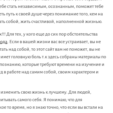
тебе стать независимым, осознанным, поможет тебе
ть путь к своей душе через понимание того, кем на
тать собой, жить счастливой, наполненной жизнью.
!! Для тех, у кого еще до сих пор обстоятельства
юда
. Если в вашей жизни вас все устраивает, вы не
ать над собой, то этот сайт вам не поможет, вы не
снимет головную боль т.к здесь собраны материалы по
познанию, которые требуют времени на изучение и
д в работе над самим собой, своим характером и
т изменить свою жизнь к лучшему. Для людей,
итывать самого себя. Я понимаю, что для
е то время, но я знаю точно, что если вы встали на