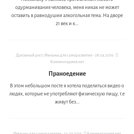
одурманивания человека, меня никак не может
оставить в равнодушии алкогольная тема. На дворе
21 век и к...
Духовный рост
,
Фильмы для саморазвития
·
08.04.2016
·
Комментариев нет
Праноедение
В этом небольшом посте я хотела поделиться видео о
людях, которые не употребляют физическую пищу, т.е
живут без...
Фильмы для саморазвития
·
24.03.2015
·
Комментариев нет