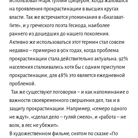
использовал Марк Туллий Цицерон, когда жаловался
на проявления прокрастинации в высших кругах
власти. Так же встречаются упоминания в «Бхагават-
Гите», и у греческого поэта Гесиода, наиболее
раннего из дошедших до нашего поколения.
Активно же использоваться этот термин стал совсем
недавно – примерно в 90х годах, когда проблема
прокрастинации стала действительно актуальна. 92%
населения сталкивались хотя бы с одним приступом
прокрастинации, для 48% это является ежедневной
проблемой.
Так же существуют поговорки – и как напоминание о
важности своевременного свершения дел, так и в
защиту прокрастинации. Например, «семеро одного
не ждут», «сделал дело – гуляй смело», и «работа – не
волк, в лес не убежит».
В художественном фильме, снятом по сказке «По