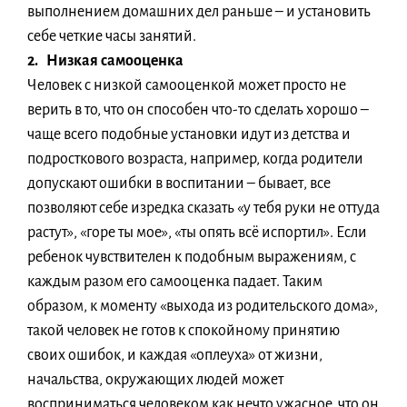
выполнением домашних дел раньше – и установить
себе четкие часы занятий.
2. Низкая самооценка
Человек с низкой самооценкой может просто не
верить в то, что он способен что-то сделать хорошо –
чаще всего подобные установки идут из детства и
подросткового возраста, например, когда родители
допускают ошибки в воспитании – бывает, все
позволяют себе изредка сказать «у тебя руки не оттуда
растут», «горе ты мое», «ты опять всё испортил». Если
ребенок чувствителен к подобным выражениям, с
каждым разом его самооценка падает. Таким
образом, к моменту «выхода из родительского дома»,
такой человек не готов к спокойному принятию
своих ошибок, и каждая «оплеуха» от жизни,
начальства, окружающих людей может
восприниматься человеком как нечто ужасное, что он