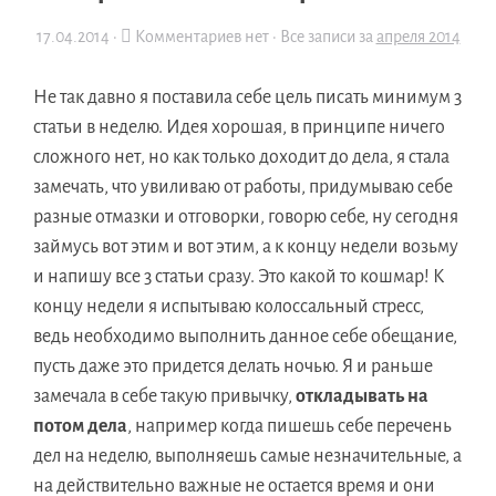
17.04.2014
·
Комментариев нет ·
Все записи за
апреля 2014
Не так давно я поставила себе цель писать минимум 3
статьи в неделю. Идея хорошая, в принципе ничего
сложного нет, но как только доходит до дела, я стала
замечать, что увиливаю от работы, придумываю себе
разные отмазки и отговорки, говорю себе, ну сегодня
займусь вот этим и вот этим, а к концу недели возьму
и напишу все 3 статьи сразу. Это какой то кошмар! К
концу недели я испытываю колоссальный стресс,
ведь необходимо выполнить данное себе обещание,
пусть даже это придется делать ночью. Я и раньше
замечала в себе такую привычку,
откладывать на
потом дела
, например когда пишешь себе перечень
дел на неделю, выполняешь самые незначительные, а
на действительно важные не остается время и они