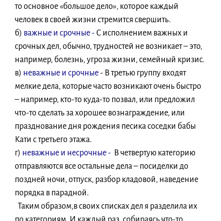
то основное «большое дело», которое каждый
человек в своей жизни стремится свершить.
б)
важные и срочные -
С исполнением важных и
срочных дел, обычно, трудностей не возникает – это,
например, болезнь, угроза жизни, семейный кризис.
в)
неважные и срочные
- В третью группу входят
мелкие дела, которые часто возникают очень быстро
– например, кто-то куда-то позвал, или предложил
что-то сделать за хорошее вознаграждение, или
празднование дня рождения песика соседки бабы
Кати с третьего этажа.
г)
неважные и несрочные -
В четвертую категорию
отправляются все остальные дела – посиделки до
поздней ночи, отпуск, разбор кладовой, наведение
порядка в парадной.
Таким образом,в своих списках дел я разделила их
по категориям. И каждый раз, собираясь что-то