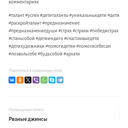
комментариях
#талант #успех #
детиталанты
#
уникальныедети
#дети
#
раскройталант
#предназначение
#
предназначениедуши
#страх #страхи #
победистрах
#
станьсобой
#
детииндиго
#
счастливыедети
#
детихудожники
#
помогидетям
#
помогисебесам
#
позвольсебе
#
будьсобой
#
архати
Поделиться в социальных сетях
Предыдущая запись
Рваные джинсы