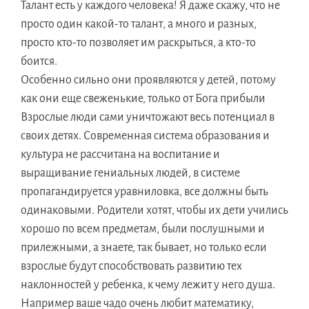
Талант есть у каждого человека! Я даже скажу
,
что не
просто один
какой-то
талант, а много и разных,
просто
кто-то
позволяет им раскрыться, а
кто-то
боится.
Особенно сильно они проявляются у детей, потому
как они еще свеженькие, только от Бога прибыли
Взрослые люди сами уничтожают весь потенциал в
своих детях. Современная система образования и
культура не рассчитана на воспитание и
выращивание гениальных людей, в системе
пропагандируется
уравниловка, все должны быть
одинаковыми.
Родители хотят, чтобы их дети учились
хорошо по всем предметам, были послушными и
прилежными, а знаете
,
так бывает, но только если
взрослые будут способствовать развитию тех
наклонностей у ребенка, к чему лежит у него душа.
Например ваше чадо очень любит математику,