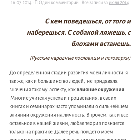
16.07.2014
·
Один комментарий ·
Все записи за
июля 2014
С кем поведешься, от того и
наберешься. С собакой ляжешь, с
блохами встанешь.
(Русские народные пословицы и поговорки)
До определенной стадии развития моей личности я
так же, как и большинство людей, не придавала
значения такому аспекту, как
влияние окружения
.
Многие учителя успеха и процветания, в своих
книгах и семинарах часто упоминали о сильнейшем
влиянии окружения на личность. Впрочем, как и все
остальное в нашей жизни, любая теория познается
только на практике. Далее речь пойдет о моем