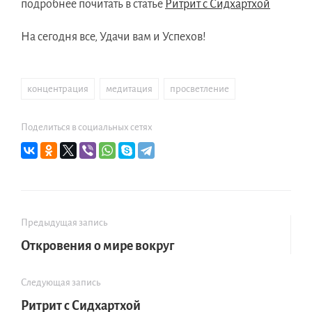
подробнее почитать в статье
Ритрит с Сидхартхой
На сегодня все, Удачи вам и Успехов!
концентрация
,
медитация
,
просветление
Поделиться в социальных сетях
Предыдущая запись
Откровения о мире вокруг
Следующая запись
Ритрит с Сидхартхой