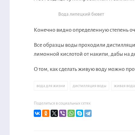
Вода липецкий бювет
Конечно видно определенную степень очи
Все образцы воды проходили дистилляци
лимонной кислотой от накипи, дабы на дн
О том, как сделать живую воду можно про
вода для жизни
,
дистилляция воды
,
живая вода
Поделиться в социальных сетях