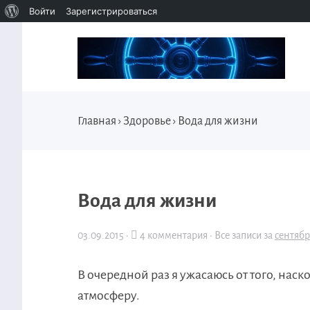
Войти
Зарегистрироваться
Главная
›
Здоровье
›
Вода для жизни
Вода для жизни
03.09.2015
·
4 комментария ·
Все записи за
сентябр
В очередной раз я ужасаюсь от того, наск
атмосферу.