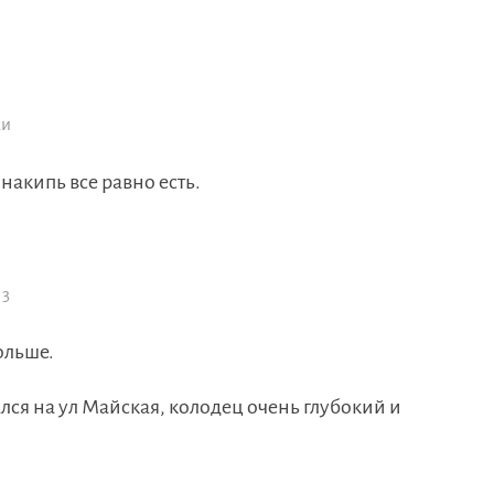
ки
накипь все равно есть.
 3
ольше.
ся на ул Майская, колодец очень глубокий и