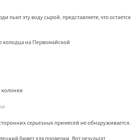
ди пьют эту воду сырой, представляете, что остается
о колодца на Первомайской
з колонки
ице
осторонних серьезных примесей не обнаруживается.
пецкий бювет для проверки. Вот результат.