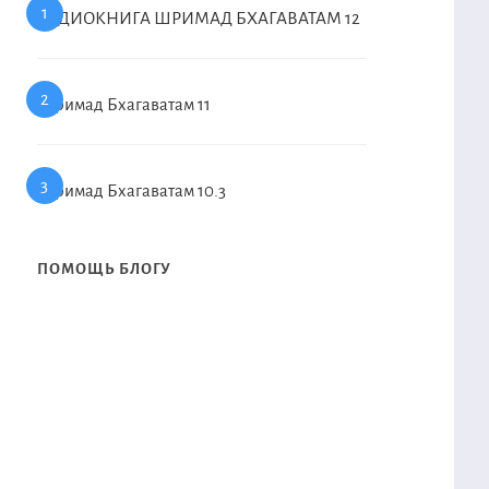
АУДИОКНИГА ШРИМАД БХАГАВАТАМ 12
Шримад Бхагаватам 11
Шримад Бхагаватам 10.3
ПОМОЩЬ БЛОГУ