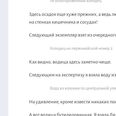
1й облагороженный колодец
Здесь осадок еще хуже прежних, а ведь лю
на стенках кишечника и сосудах!
Следующий экземпляр взят из очередног
Колодец на первомайской номер 2
Как видно, водица здесь заметно чище.
Следующим на экспертизу я взяла воду и
Вода из колонки по центральной ул
На удивление, кроме извести никаких п
А вот водица бутилированная. Я взяла Ли