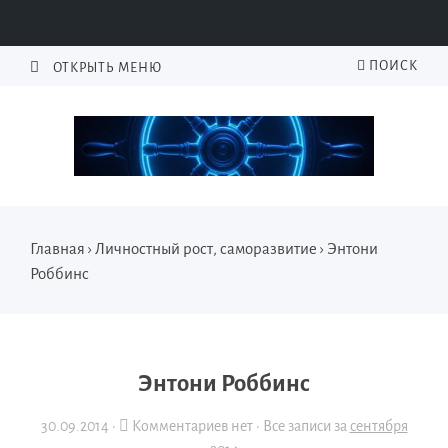
ПОИСК
ОТКРЫТЬ МЕНЮ
Главная
›
Личностный рост, саморазвитие
›
Энтони
Роббинс
Энтони Роббинс
30.09.2014
·
Комментариев нет ·
Все записи за
сентября