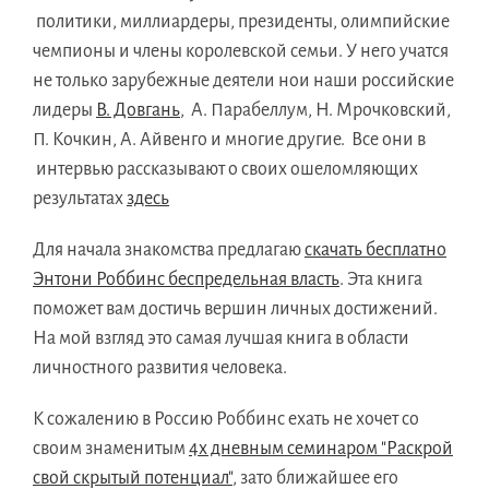
политики, миллиардеры, президенты, олимпийские
чемпионы и члены королевской семьи. У него учатся
не только зарубежные деятели нои наши российские
лидеры
В. Довгань
, А. Парабеллум, Н. Мрочковский,
П. Кочкин, А. Айвенго и многие другие. Все они в
интервью рассказывают о своих ошеломляющих
результатах
здесь
Для начала знакомства предлагаю
скачать бесплатно
Энтони Роббинс беспредельная власть
. Эта книга
поможет вам достичь вершин личных достижений.
На мой взгляд это самая лучшая книга в области
личностного развития человека.
К сожалению в Россию Роббинс ехать не хочет со
своим знаменитым
4х дневным семинаром "Раскрой
свой скрытый потенциал"
, зато ближайшее его