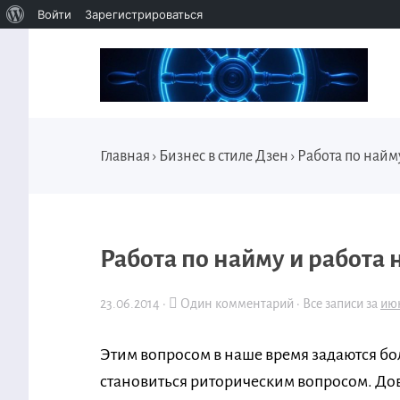
Войти
Зарегистрироваться
Главная
›
Бизнес в стиле Дзен
›
Работа по найму
Работа по найму и работа н
23.06.2014
·
Один комментарий ·
Все записи за
ию
Этим вопросом в наше время задаются бо
становиться риторическим вопросом. Дов