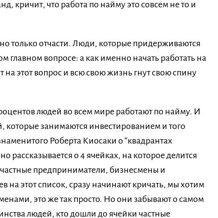
нд, кричит, что работа по найму это совсем не то и
 но только отчасти. Люди, которые придерживаются
ом главном вопросе: а как именно начать работать на
ет на этот вопрос и всю свою жизнь гнут свою спину
 процентов людей во всем мире работают по найму. И
й, которые занимаются инвестированием и того
знаменитого Роберта Киосаки о “квадрантах
о рассказывается о 4 ячейках, на которое делится
, частные предприниматели, бизнесмены и
 на этот список, сразу начинают кричать, мы хотим
енами, это же так просто. Но они забывают о самом
инства людей, кто дошли до ячейки частные