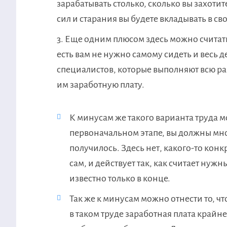
зарабатывать столько, сколько вы захотите.
сил и старания вы будете вкладывать в св
Еще одним плюсом здесь можно считать 
есть вам не нужно самому сидеть и весь д
специалистов, которые выполняют всю раб
им заработную плату.
К минусам же такого варианта труда мо
первоначальном этапе, вы должны мног
получилось. Здесь нет, какого-то кон
сам, и действует так, как считает нужн
известно только в конце.
Так же к минусам можно отнести то, ч
в таком труде заработная плата крайн