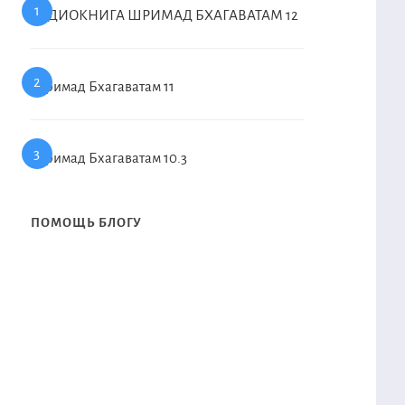
АУДИОКНИГА ШРИМАД БХАГАВАТАМ 12
Шримад Бхагаватам 11
Шримад Бхагаватам 10.3
ПОМОЩЬ БЛОГУ