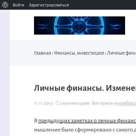
Войти
Зарегистрироваться
Главная
›
Финансы, инвестиции
›
Личные фин
Личные финансы. Измен
11.11.2014
·
2 комментария ·
Все записи за
ноября 2
В
предыдущих заметках о личных финан
мышление было сформировано с самого де