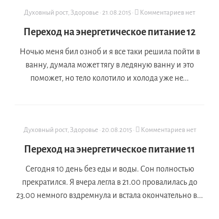
Духовный рост
,
Здоровье
·
21.08.2015
·
Комментариев нет
Переход на энергетическое питание 12
Ночью меня бил озноб и я все таки решила пойти в
ванну, думала может тягу в ледяную ванну и это
поможет, но тело колотило и холода уже не...
Духовный рост
,
Здоровье
·
20.08.2015
·
Комментариев нет
Переход на энергетическое питание 11
Сегодня 10 день без еды и воды. Сон полностью
прекратился. Я вчера легла в 21.00 провалилась до
23.00 немного вздремнула и встала окончательно в...