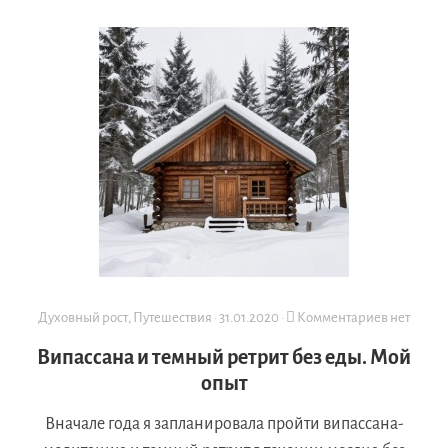
Духовный рост
,
Путешествия
·
31.01.2020
·
Комментариев нет
Випассана и темный ретрит без еды. Мой
опыт
Вначале года я запланировала пройти випассана-