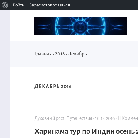
Войти
Зарегистрироваться
Главная
›
2016
›
Декабрь
ДЕКАБРЬ 2016
Духовный рост
,
Путешествия
·
10.12.2016
·
Коммент
Харинама тур по Индии осень 