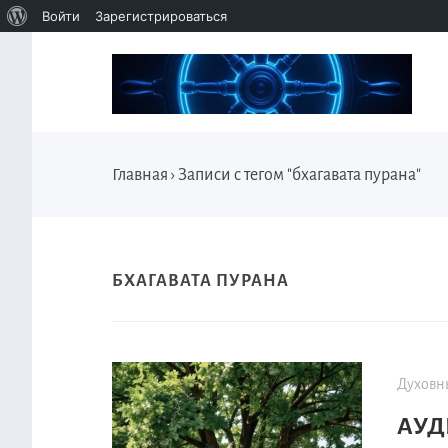
Войти
Зарегистрироваться
Главная
›
Записи с тегом "бхагавата пурана"
БХАГАВАТА ПУРАНА
Духовн
АУД