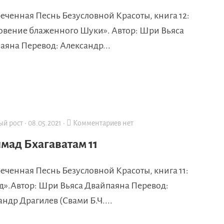
еченная Песнь Безусловной Красоты, книга 12:
овение блаженного Шуки». Автор: Шри Вьяса
аяна Перевод: Александр...
ый рост
·
08.05.2021
·
Комментариев нет
ад Бхагаватам 11
еченная Песнь Безусловной Красоты, книга 11:
д».Автор: Шри Вьяса Двайпаяна Перевод:
ндр Драгилев (Свами Б.Ч....