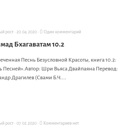
ый рост
·
20.04.2020
·
Один комментарий
ад Бхагаватам 10.2
еченная Песнь Безусловной Красоты, книга 10.2:
ь Песней».Автор: Шри Вьяса Двайпаяна Перевод:
ндр Драгилев (Свами Б.Ч....
ый рост
·
07.02.2020
·
Комментариев нет