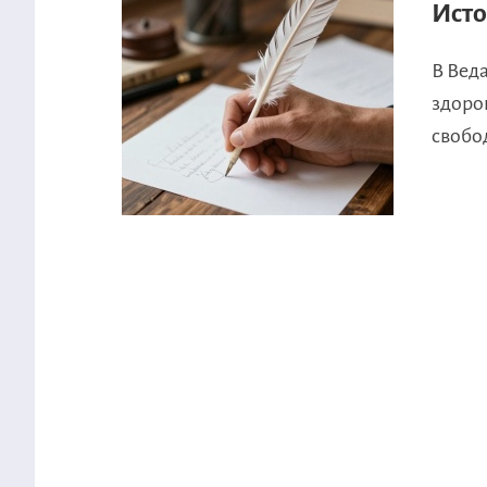
Исто
В Вед
здоро
свобо