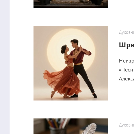
Духовн
Шрим
Неизр
«Песн
Алекса
Духовн