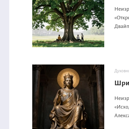
Неизр
«Откр
Двайп
Духовн
Шрим
Неизр
«Исхо
Алекса