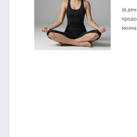
36 ден
продо
молча