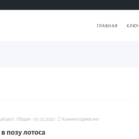
ГЛАВНАЯ
КЛЮЧ
ый рост
,
Общее
·
05.02.2020
·
Комментариев нет
 в позу лотоса